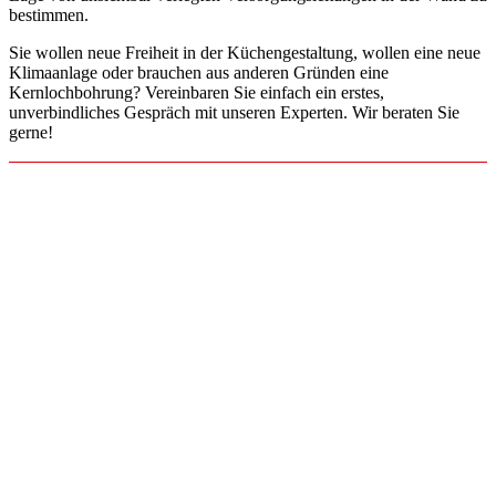
bestimmen.
Sie wollen neue Freiheit in der Küchengestaltung, wollen eine neue
Klimaanlage oder brauchen aus anderen Gründen eine
Kernlochbohrung? Vereinbaren Sie einfach ein erstes,
unverbindliches Gespräch mit unseren Experten. Wir beraten Sie
gerne!
Bitte das
Cookie-Consent-Tool öffnen
, um die für dieses Element
notwendigen Cookies zu akzeptieren.
Footer - Kontaktdaten und
Öffnungszeiten
Kontakt