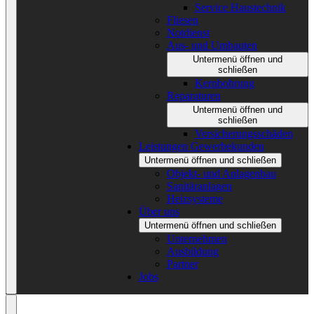
Service Haustechnik
Fliesen
Notdienst
Aus- und Umbauten
Untermenü öffnen und
schließen
Kernbohrung
Reparaturen
Untermenü öffnen und
schließen
Versicherungsschäden
Leistungen Gewerbekunden
Untermenü öffnen und schließen
Objekt- und Anlagenbau
Sanitäranlagen
Heizsysteme
Über uns
Untermenü öffnen und schließen
Unternehmen
Ausbildung
Partner
Jobs