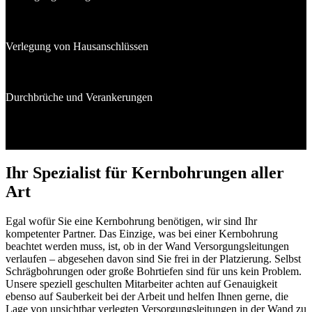
Verlegung von Hausanschlüssen
Durchbrüche und Verankerungen
Ihr Spezialist für Kernbohrungen aller
Art
Egal wofür Sie eine Kernbohrung benötigen, wir sind Ihr
kompetenter Partner. Das Einzige, was bei einer Kernbohrung
beachtet werden muss, ist, ob in der Wand Versorgungsleitungen
verlaufen – abgesehen davon sind Sie frei in der Platzierung. Selbst
Schrägbohrungen oder große Bohrtiefen sind für uns kein Problem.
Unsere speziell geschulten Mitarbeiter achten auf Genauigkeit
ebenso auf Sauberkeit bei der Arbeit und helfen Ihnen gerne, die
Lage von unsichtbar verlegten Versorgungsleitungen in der Wand zu