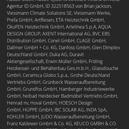
Agentur ID GmbH, ID 322518563 von Brian Jackson,
Viessmann Climate Solutions SE, Viessmann Werke,
Prefa GmbH, Artfliesen, ETA Heiztechnik GmbH,
ÖkoFEN Heiztechnik GmbH,
Artelinea S.p.A,
AQUA
DESIGN GROUP, AXENT International AG,
BVC EBS
Distribution GmbH,
Conel GmbH,
CLAGE GmbH,
Dallmer GmbH + Co. KG, Danfoss GmbH, Glen Dimplex
Deutschland GmbH, Duka AG, Duravit
Aktiengesellschaft, Erwin Müller GmbH, Fröling
Heizkessel- und Behälterbau Ges.m.b.H., Glassdouche
GmbH, Ceramica Globo S.p.a., Grohe Deutschland
Vertriebs GmbH, Grünbeck Wasseraufbereitung
GmbH,
Grundfos GmbH, Hamberger Industriewerke
GmbH, heibad Heidecker Badmöbel Vertriebs GmbH,
Henrad nv, Hoval GmbH, HOESCH Design
GmbH,
HÜPPE GmbH, IBC SOLAR AG, INDA SpA,
KOHLER GmbH, JUDO Wasseraufbereitung GmbH,
Franz Kaldewei GmbH & Co. KG,
KEUCO GMBH & CO.