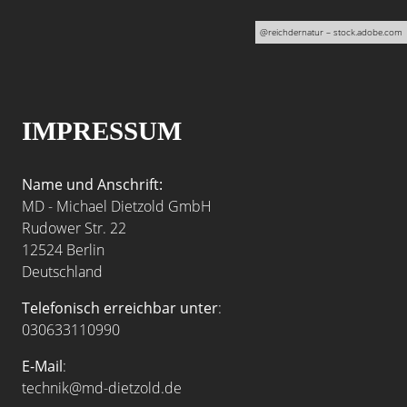
@r
eichdernatur
– stock.adobe.com
IMPRESSUM
Name und Anschrift:
MD - Michael Dietzold GmbH
Rudower Str. 22
12524 Berlin
Deutschland
Telefonisch erreichbar unter
:
030633110990
E-Mail
:
technik@md-dietzold.de